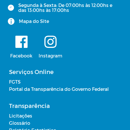
Recursos Financeiros
Segunda à Sexta: De 07:00hs às 12:00hs e
das 13:00hs às 17:00hs
Desonerações Tributárias Concedidas
Mapa do Site
Transferências Decorrentes de
Convênios, acordos, ajustes ou
Instrumentos Congêneres
Facebook
Instagram
Estrutura Organizacional
Serviços Online
Padrão Remuneratório
FGTS
Portal da Transparência do Governo Federal
Transferências realizadas a partir da
celebração de convênios/acordos/ajustes
Transparência
Acordos firmados que não envolvam
Licitações
transferência de recursos financeiros
Glossário