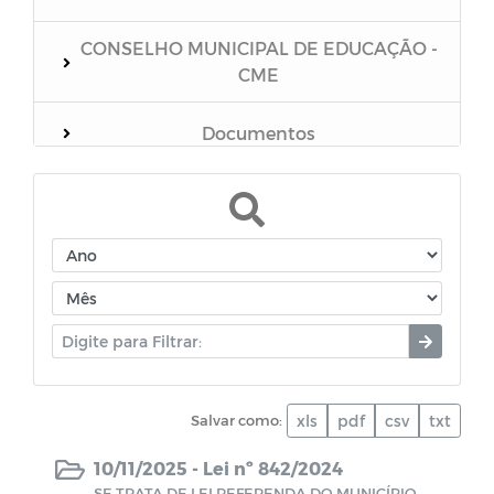
CONSELHO MUNICIPAL DE EDUCAÇÃO -
CME
Documentos
Coronavírus
Manuais
Campanhas
Cartilhas
Salvar como:
xls
pdf
csv
txt
FUSEM - Fundo Municipal de
Previdência Social do Município de Boa
10/11/2025 -
Lei nº 842/2024
Vista
SE TRATA DE LEI REFERENDA DO MUNICÍPIO