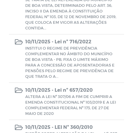
DE BOA VISTA, DETERMINADO PELO ART. 36,
INCISO II DA EMENDA À CONSTITUIÇÃO
Portarias/FUSEM
FEDERAL Nº 103, DE 12 DE NOVEMBRO DE 2019,
QUE COLOCA EM VIGOR AS ALTERAÇÕES
CONTIDA...
Prestação de Contas - FUSEM
10/11/2025 -
Lei nº 716/2022
Leis/FUSEM
INSTITUI O REGIME DE PREVIDÊNCIA
COMPLEMENTAR NO ÂMBITO DO MUNICÍPIO
DE BOA VISTA - PB, FIXA O LIMITE MÁXIMO
CACS-FUNDEB
PARA A CONCESSÃO DE APOSENTADORIAS E
PENSÕES PELO REGIME DE PREVIDÊNCIA DE
QUE TRATA O A...
TERCEIRIZADOS
10/11/2025 -
Lei nº 657/2020
Estoque de Medicamentos - Farmácia
ALTERA A LEI Nº 307/06 A FIM DE CUMPRIR A
EMENDA CONSTITUCIONAL Nº 103/2019 E A LEI
Básica
COMPLEMENTAR FEDERAL Nº 173, DE 27 DE
MAIO DE 2020
Emendas Parlamentares
10/11/2025 -
LEI Nº 360/2010