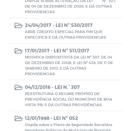
DISPÕE SOBRE ALTERAÇÃO DA LEI Nº. 307,
RGF - Relatório de Gestão Fiscal
DE 04 DE DEZEMBRO DE 2006, E DÁ OUTRAS
PROVIDENCIAS
Relatório de Gestão das Atividades
24/04/2017 -
LEI Nº 530/2017
ABRE CREDITO ESPECIAL PARA FIM QUE
Planos Estratégicos Institucionais - PEI
ESPECIFICA E DÁ OUTRAS PROVIDENCIAS.
17/01/2017 -
LEI Nº 511/2017
Parecer do TCE/PB
MODIFICA DISPOSITIVOS DA LEI Nº 307, DE 04
DE DEZEMBRO DE 2006, E LEI Nº 428, DE 11 DE
PCA - Plano de Contratações Anual
JANEIRO DE 2013, E DÁ OUTRAS
PROVIDENCIAS.
PCA - Prestação de Contas de Gestão
04/12/2016 -
LEI N.° 307
REESTRUTURA O REGIME PRÓPRIO DE
PREVIDÊNCIA SOCIAL DO MUNICÍPIO DE BOA
Estagiários
VISTA-PB, E DÁ OUTRAS PROVIDÊNCIAS.
Lista de Inscritos em Dívida Ativa
12/01/1998 -
LEI Nº 052
Dispõe sobre o Plano de Seguridade Socialdos
Servidores Públicos do Município de BoaVista.