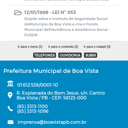
RREO - Relatório Resumido da
Execução Orçamentária
12/01/1998 -
LEI Nº 053
Dispõe sobre o Instituto de Seguridade Social
Julgamento das Contas do Poder
doMunicípio de Boa Vista e cria o Fundo
Executivo pelo Poder Legislativo
Municipal dePrevidência e Assistência Social -
FUSEM.
Concursos Públicos
Ir para o menu [1]
Ir para o conteúdo [2]
Ir para o rodapé [3]
TELEFONES
OUVIDORIA
SUBIR
Plano Municipal de Educação
Prefeitura Municipal de Boa Vista
Lista de Espera em Creches
01.612.538/0001-10
R. Esplanada do Bom Jesus, s/n, Centro
Plano Municipal de Saude
Boa Vista / PB - CEP: 58123-000
(83) 3313-1100
Licitantes Sancionados
(83) 3313-1096
imprensa@boavistapb.com.br
Acordos Firmados sem Transferência de