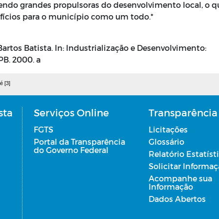
ndo grandes propulsoras do desenvolvimento local, o q
fícios para o município como um todo.*
tos Batista. In: Industrialização e Desenvolvimento:
PB. 2000. a
é [3]
sta
Serviços Online
Transparência
FGTS
Licitações
Portal da Transparência
Glossário
do Governo Federal
Relatório Estatíst
Solicitar Informa
Acompanhe sua
Informação
Dados Abertos