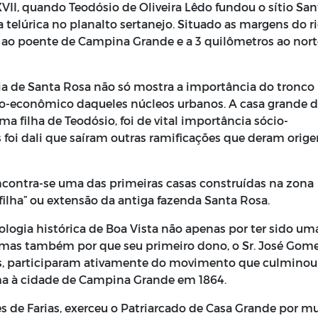
VII, quando Teodósio de Oliveira Lêdo fundou o sítio San
 telúrica no planalto sertanejo. Situado as margens do r
ao poente de Campina Grande e a 3 quilômetros ao nort
ia de Santa Rosa não só mostra a importância do tronco
o-econômico daqueles núcleos urbanos. A casa grande 
ma filha de Teodósio, foi de vital importância sócio-
foi dali que saíram outras ramificações que deram orig
contra-se uma das primeiras casas construídas na zona
 “filha” ou extensão da antiga fazenda Santa Rosa.
logia histórica de Boa Vista não apenas por ter sido um
, mas também por que seu primeiro dono, o Sr. José Gom
os, participaram ativamente do movimento que culminou
ha à cidade de Campina Grande em 1864.
 de Farias, exerceu o Patriarcado de Casa Grande por m