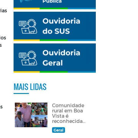
ias
dos
s
MAIS LIDAS
Comunidade
as
rural em Boa
Vista é
reconhecida
como
Geral
quilombola