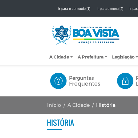
Ir para o conteúdo [1]
Ir para o menu [2]
Ir par
A Cidade
A Prefeitura
Legislação
Perguntas
Frequentes
Início
A Cidade
História
HISTÓRIA