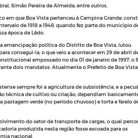
bral, Simão Pereira de Almeida, entre outros.
ico em que Boa Vista pertenceu à Campina Grande, const
tervalo de 1918 a 1948, quando fez parte do município d
ssa época de Lêdo.
 emancipação política do Distrito de Boa Vista, lutou
ara consegui-la, o que veio a acontecer em 29 de abril d
onstitucional empossado no dia 01 de janeiro de 1997, o S
rante dois mandatos. Atualmente o Prefeito de Boa Vista
nse sempre foi a agricultura de subsistência, e a pecuá
ão técnica de cultivo ou criação, dependiam basicament
 pastagem verde (no período chuvoso) e torta e farelo d
lvimento do setor de transporte de cargas, o qual percor
adoria produzida nesta região fosse escoada para os
mia nacional.