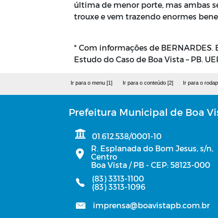
última de menor porte, mas ambas se
trouxe e vem trazendo enormes bene
* Com informações de BERNARDES. Bar
Estudo do Caso de Boa Vista – PB. UE
Ir para o menu [1]
Ir para o conteúdo [2]
Ir para o rodap
Prefeitura Municipal de Boa Vi
01.612.538/0001-10
R. Esplanada do Bom Jesus, s/n,
Centro
Boa Vista / PB - CEP: 58123-000
(83) 3313-1100
(83) 3313-1096
imprensa@boavistapb.com.br