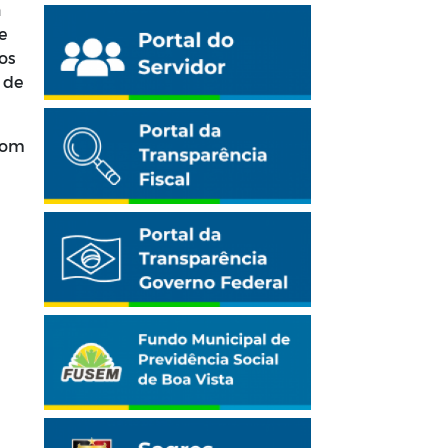
a
e
os
 de
Bom