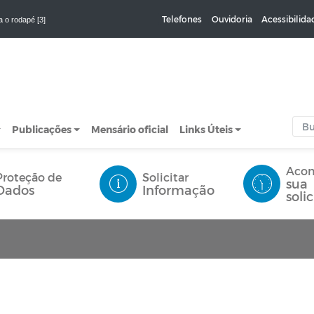
Telefones
Ouvidoria
Acessibilida
a o rodapé [3]
Publicações
Mensário oficial
Links Úteis
Aco
Proteção de
Solicitar
sua
Dados
Informação
soli