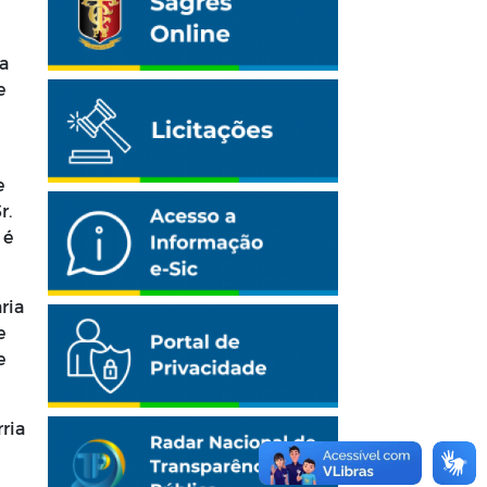
a
e
e
r.
 é
ria
e
e
ria