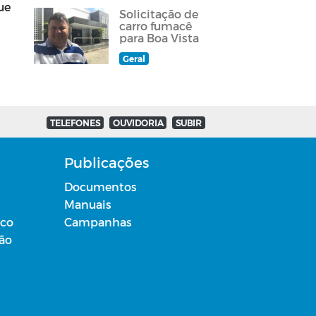
ue
Solicitação de
carro fumacê
para Boa Vista
Geral
TELEFONES
OUVIDORIA
SUBIR
Publicações
Documentos
Manuais
ico
Campanhas
ção