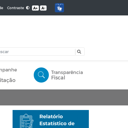
Contraste
de
A+
A-
mpanhe
Transparência
Fiscal
citação