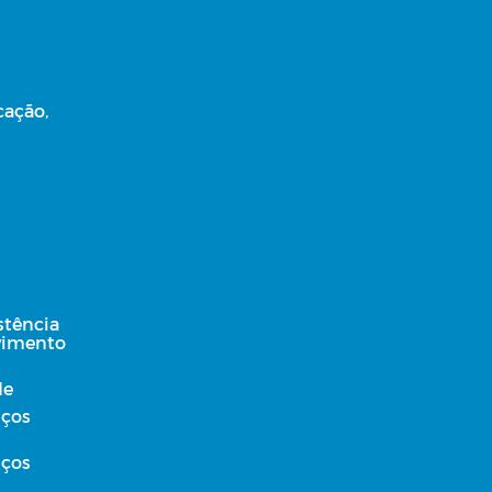
cação,
stência
lvimento
de
iços
iços