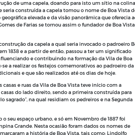
trução de uma capela, doando para isto um sítio na colin
de seria construída a capela tomou o nome de Boa Vista d
 geográfica elevada e da visão panorâmica que oferecia a
omes de Farias se tornou assim o fundador de Boa Vista
onstrução da capela a qual seria invocado o padroeiro 
em 1838 e a partir de então, passou a ter um significado
nfluenciando e contribuindo na formação da Vila de Boa
se a realizar os festejos comemorativos ao padroeiro da
dicionais e que são realizados até os dias de hoje.
casas e ruas da Vila de Boa Vista teve início com a
s casas do lado direito, sendo a primeira construída para
 sagrado”, na qual residiam os pedreiros e na Segunda
o o seu espaço urbano, e só em Novembro de 1887 foi
ampina Grande. Nesta ocasião foram dados os nomes de
marcaram a história de Boa Vista, tais como: Lindolfo