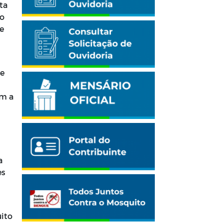
ta
io
e
de
em a
a
es
uito