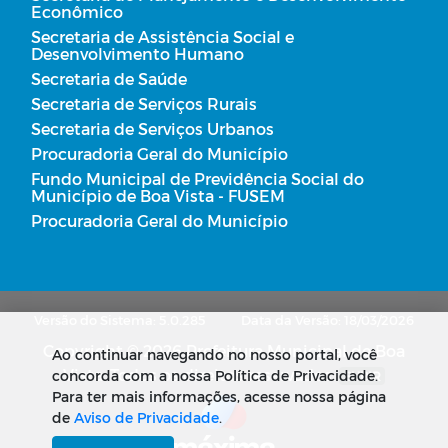
Econômico
Secretaria de Assistência Social e
Desenvolvimento Humano
Secretaria de Saúde
Secretaria de Serviços Rurais
Secretaria de Serviços Urbanos
Procuradoria Geral do Município
Fundo Municipal de Previdência Social do
Município de Boa Vista - FUSEM
Procuradoria Geral do Município
Versão do Sistema: 5.0.285
Data da Versão: 18/03/2026
Copyright © 2026 Prefeitura Municipal de Boa
Ao continuar navegando no nosso portal, você
Vista. Todos os direitos reservados.
concorda com a nossa Política de Privacidade.
SUBIR
Para ter mais informações, acesse nossa página
de
Aviso de Privacidade
.