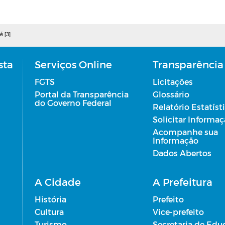
é [3]
sta
Serviços Online
Transparência
FGTS
Licitações
Portal da Transparência
Glossário
do Governo Federal
Relatório Estatíst
Solicitar Informa
Acompanhe sua
Informação
Dados Abertos
A Cidade
A Prefeitura
História
Prefeito
Cultura
Vice-prefeito
Turismo
Secretaria de Edu