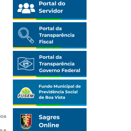
Boa
a e