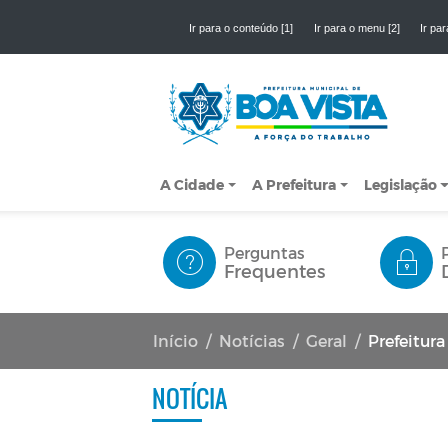
Ir para o conteúdo [1]
Ir para o menu [2]
Ir par
A Cidade
A Prefeitura
Legislação
Perguntas
Frequentes
Início
Notícias
Geral
Prefeitura de Boa 
NOTÍCIA