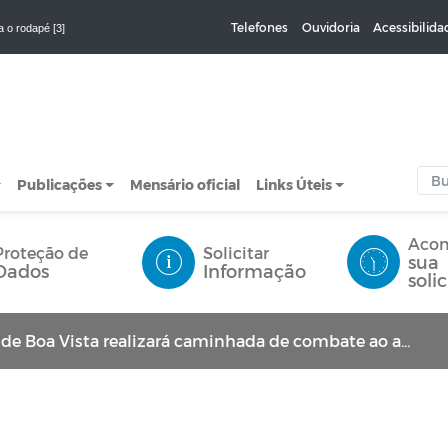
Telefones
Ouvidoria
Acessibilida
a o rodapé [3]
Publicações
Mensário oficial
Links Úteis
Aco
Proteção de
Solicitar
sua
Dados
Informação
soli
Vista realizará caminhada de combate ao abuso e à exploração sexual de crianças e adolescentes