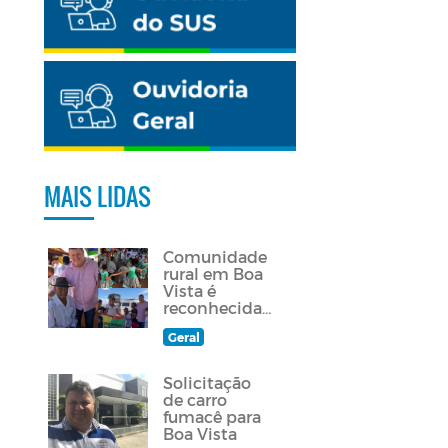
MAIS LIDAS
Comunidade
rural em Boa
Vista é
reconhecida
como
Geral
quilombola
Solicitação
de carro
fumacê para
Boa Vista