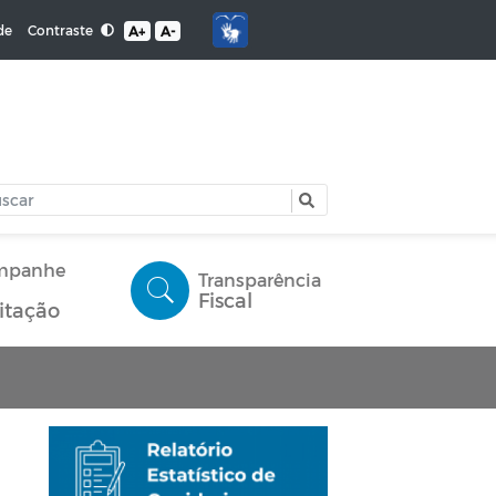
Contraste
de
A+
A-
mpanhe
Transparência
Fiscal
citação