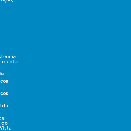
stência
lvimento
de
iços
iços
l do
de
l do
Vista -