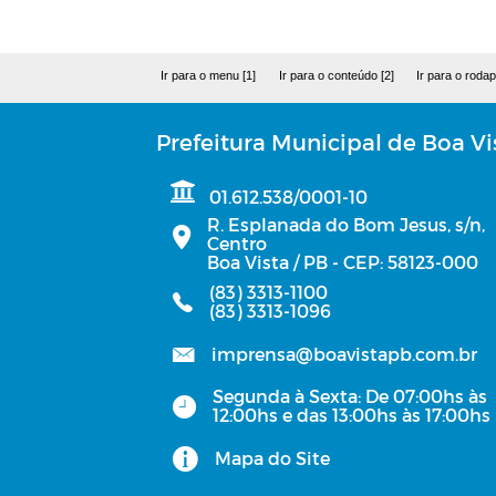
Ir para o menu [1]
Ir para o conteúdo [2]
Ir para o rodap
Prefeitura Municipal de Boa Vi
01.612.538/0001-10
R. Esplanada do Bom Jesus, s/n,
Centro
Boa Vista / PB - CEP: 58123-000
(83) 3313-1100
(83) 3313-1096
imprensa@boavistapb.com.br
Segunda à Sexta: De 07:00hs às
12:00hs e das 13:00hs às 17:00hs
Mapa do Site