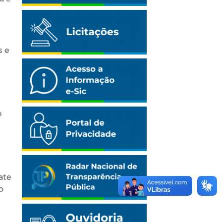
s e
e
ate
o