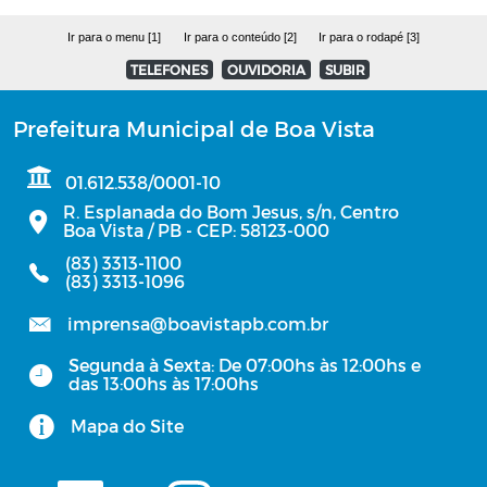
Ir para o menu [1]
Ir para o conteúdo [2]
Ir para o rodapé [3]
TELEFONES
OUVIDORIA
SUBIR
Prefeitura Municipal de Boa Vista
01.612.538/0001-10
R. Esplanada do Bom Jesus, s/n, Centro
Boa Vista / PB - CEP: 58123-000
(83) 3313-1100
(83) 3313-1096
imprensa@boavistapb.com.br
Segunda à Sexta: De 07:00hs às 12:00hs e
das 13:00hs às 17:00hs
Mapa do Site