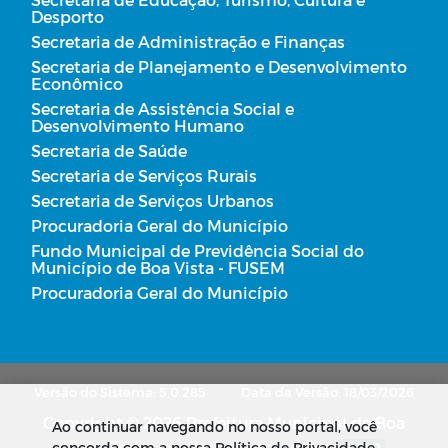
Desporto
Secretaria de Administração e Finanças
Secretaria de Planejamento e Desenvolvimento
Econômico
Secretaria de Assistência Social e
Desenvolvimento Humano
Secretaria de Saúde
Secretaria de Serviços Rurais
Secretaria de Serviços Urbanos
Procuradoria Geral do Município
Fundo Municipal de Previdência Social do
Município de Boa Vista - FUSEM
Procuradoria Geral do Município
Versão do Sistema: 5.0.285
Data da Versão: 18/03/2026
Copyright © 2026 Prefeitura Municipal de Boa
Ao continuar navegando no nosso portal, você
Vista. Todos os direitos reservados.
concorda com a nossa Política de Privacidade.
SUBIR