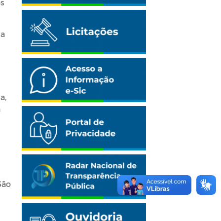
os
ta
a,
a
São