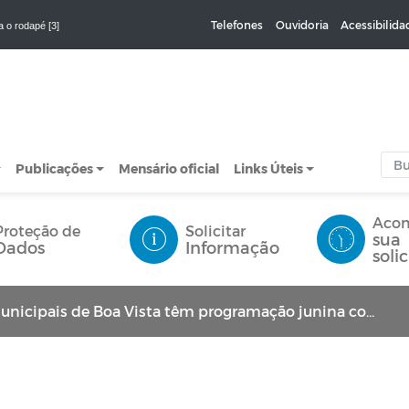
Telefones
Ouvidoria
Acessibilida
a o rodapé [3]
Publicações
Mensário oficial
Links Úteis
Aco
Proteção de
Solicitar
sua
Dados
Informação
soli
ais de Boa Vista têm programação junina com shows musicais até quarta-feira (18)