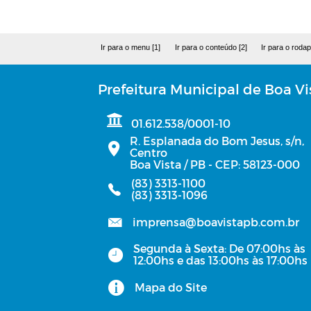
Ir para o menu [1]
Ir para o conteúdo [2]
Ir para o rodap
Prefeitura Municipal de Boa Vi
01.612.538/0001-10
R. Esplanada do Bom Jesus, s/n,
Centro
Boa Vista / PB - CEP: 58123-000
(83) 3313-1100
(83) 3313-1096
imprensa@boavistapb.com.br
Segunda à Sexta: De 07:00hs às
12:00hs e das 13:00hs às 17:00hs
Mapa do Site