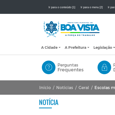
Ir para o conteúdo [1]
Ir para o menu [2]
Ir par
A Cidade
A Prefeitura
Legislação
Perguntas
Frequentes
Início
Notícias
Geral
Escolas municip
NOTÍCIA