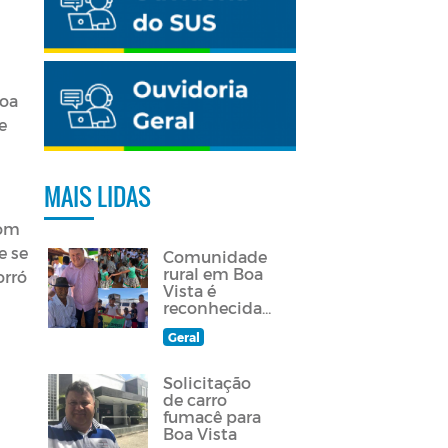
Boa
e
MAIS LIDAS
com
e se
Comunidade
rural em Boa
orró
Vista é
reconhecida
como
Geral
quilombola
Solicitação
de carro
fumacê para
Boa Vista