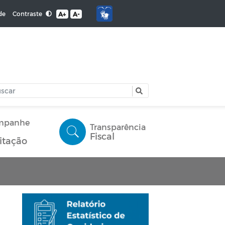
Contraste
de
A+
A-
mpanhe
Transparência
Fiscal
citação