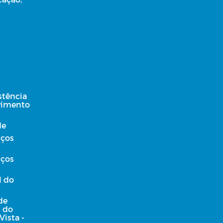
stência
lvimento
de
iços
iços
l do
de
l do
Vista -