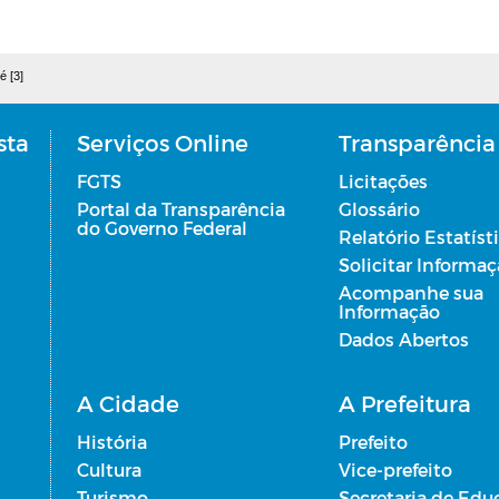
é [3]
sta
Serviços Online
Transparência
FGTS
Licitações
Portal da Transparência
Glossário
do Governo Federal
Relatório Estatíst
Solicitar Informa
Acompanhe sua
Informação
Dados Abertos
A Cidade
A Prefeitura
História
Prefeito
Cultura
Vice-prefeito
Turismo
Secretaria de Edu