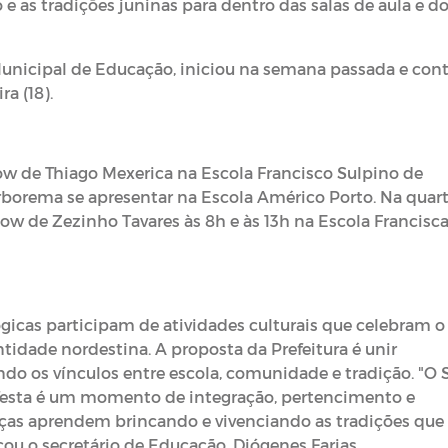
 e as tradições juninas para dentro das salas de aula e d
 Municipal de Educação, iniciou na semana passada e con
a (18).
ow de Thiago Mexerica na Escola Francisco Sulpino de
orborema se apresentar na Escola Américo Porto. Na quart
w de Zezinho Tavares às 8h e às 13h na Escola Francisc
gicas participam de atividades culturais que celebram o
tidade nordestina. A proposta da Prefeitura é unir
ndo os vínculos entre escola, comunidade e tradição. "O 
 festa é um momento de integração, pertencimento e
anças aprendem brincando e vivenciando as tradições que
cou o secretário de Educação, Diógenes Farias.