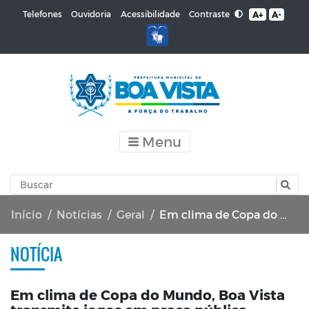
Contraste
Telefones
Ouvidoria
Acessibilidade
A+
A-
Menu
Início
Notícias
Geral
Em clima de Copa do Mundo, Boa Vista transmite jogos em praça pública
NOTÍCIA
Em clima de Copa do Mundo, Boa Vista