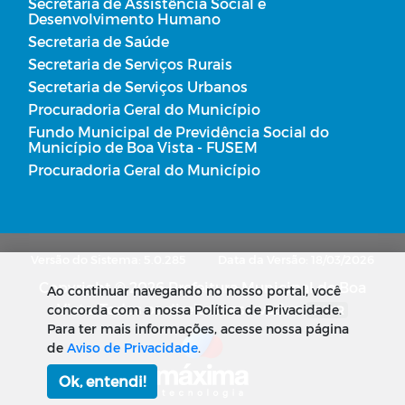
Secretaria de Assistência Social e
Desenvolvimento Humano
Secretaria de Saúde
Secretaria de Serviços Rurais
Secretaria de Serviços Urbanos
Procuradoria Geral do Município
Fundo Municipal de Previdência Social do
Município de Boa Vista - FUSEM
Procuradoria Geral do Município
Versão do Sistema: 5.0.285
Data da Versão: 18/03/2026
Copyright © 2026 Prefeitura Municipal de Boa
Ao continuar navegando no nosso portal, você
Vista. Todos os direitos reservados.
concorda com a nossa Política de Privacidade.
SUBIR
Para ter mais informações, acesse nossa página
de
Aviso de Privacidade
.
Ok, entendi!