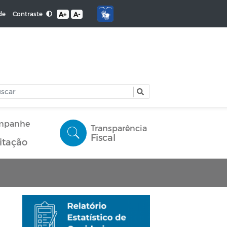
Contraste
de
A+
A-
mpanhe
Transparência
Fiscal
citação