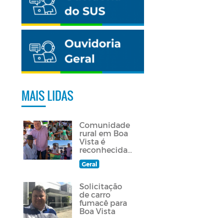
MAIS LIDAS
Comunidade
rural em Boa
Vista é
reconhecida
como
Geral
quilombola
Solicitação
de carro
fumacê para
Boa Vista