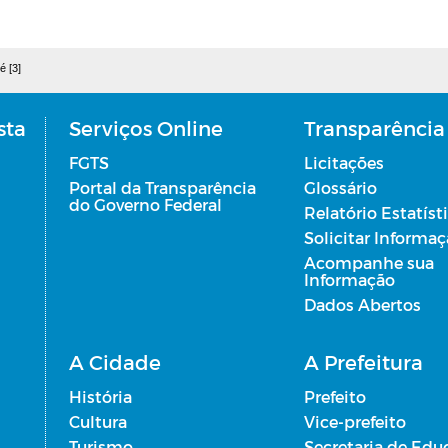
é [3]
sta
Serviços Online
Transparência
FGTS
Licitações
Portal da Transparência
Glossário
do Governo Federal
Relatório Estatíst
Solicitar Informa
Acompanhe sua
Informação
Dados Abertos
A Cidade
A Prefeitura
História
Prefeito
Cultura
Vice-prefeito
Turismo
Secretaria de Edu