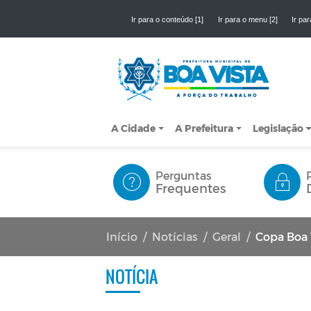
Ir para o conteúdo [1]
Ir para o menu [2]
Ir par
A Cidade
A Prefeitura
Legislação
Perguntas
Frequentes
Início
Notícias
Geral
Copa Boa Vis
NOTÍCIA