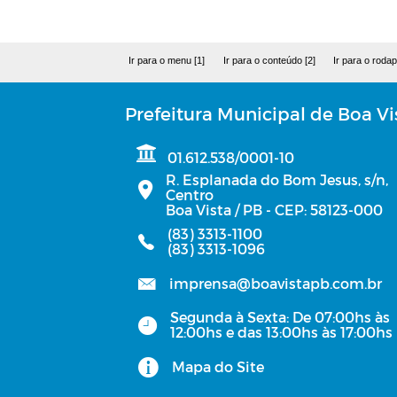
Ir para o menu [1]
Ir para o conteúdo [2]
Ir para o rodap
Prefeitura Municipal de Boa Vi
01.612.538/0001-10
R. Esplanada do Bom Jesus, s/n,
Centro
Boa Vista / PB - CEP: 58123-000
(83) 3313-1100
(83) 3313-1096
imprensa@boavistapb.com.br
Segunda à Sexta: De 07:00hs às
12:00hs e das 13:00hs às 17:00hs
Mapa do Site