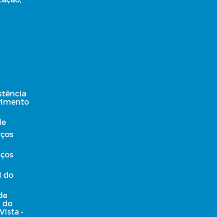
stência
lvimento
de
iços
iços
l do
de
l do
Vista -