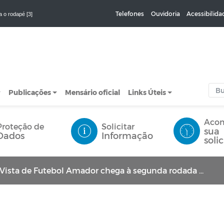
Telefones
Ouvidoria
Acessibilida
a o rodapé [3]
Publicações
Mensário oficial
Links Úteis
Aco
Proteção de
Solicitar
sua
Dados
Informação
soli
ta de Futebol Amador chega à segunda rodada neste domingo (20)