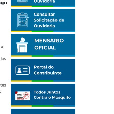
ngo
rá
das
tes
C