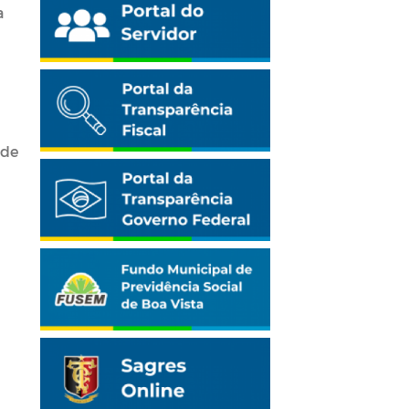
a
 de