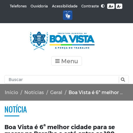
Contraste
Telefones
Ouvidoria
Acessibilidade
A+
A-
Menu
Início
Notícias
Geral
Boa Vista é 6ª melhor cidade para se morar na Paraíba e está entre as 100 melhores no ranking do Nordeste
NOTÍCIA
Boa Vista é 6ª melhor cidade para se