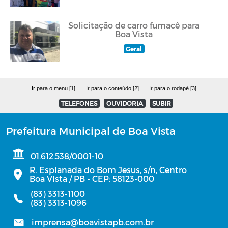
Solicitação de carro fumacê para
Boa Vista
Geral
Ir para o menu [1]
Ir para o conteúdo [2]
Ir para o rodapé [3]
TELEFONES
OUVIDORIA
SUBIR
Prefeitura Municipal de Boa Vista
01.612.538/0001-10
R. Esplanada do Bom Jesus, s/n, Centro
Boa Vista / PB - CEP: 58123-000
(83) 3313-1100
(83) 3313-1096
imprensa@boavistapb.com.br