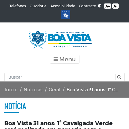
Contraste
Telefones
Ouvidoria
Acessibilidade
A+
A-
Menu
Início
Notícias
Geral
Boa Vista 31 anos: 1ª Cavalgada Verde será realizada em parceria com o Ministério Público do Trabalho neste domingo (27)
NOTÍCIA
Boa Vista 31 anos: 1ª Cavalgada Verde