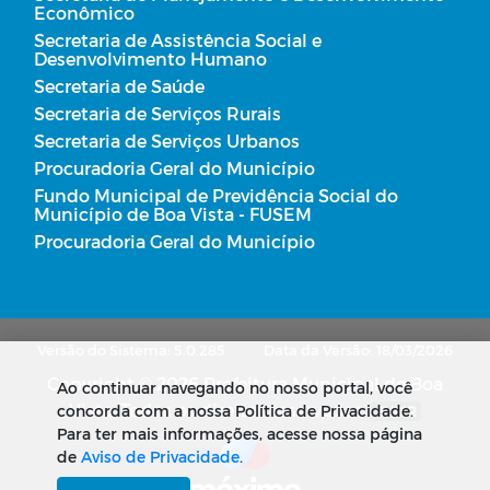
Econômico
Secretaria de Assistência Social e
Desenvolvimento Humano
Secretaria de Saúde
Secretaria de Serviços Rurais
Secretaria de Serviços Urbanos
Procuradoria Geral do Município
Fundo Municipal de Previdência Social do
Município de Boa Vista - FUSEM
Procuradoria Geral do Município
Versão do Sistema: 5.0.285
Data da Versão: 18/03/2026
Copyright © 2026 Prefeitura Municipal de Boa
Ao continuar navegando no nosso portal, você
Vista. Todos os direitos reservados.
concorda com a nossa Política de Privacidade.
SUBIR
Para ter mais informações, acesse nossa página
de
Aviso de Privacidade
.